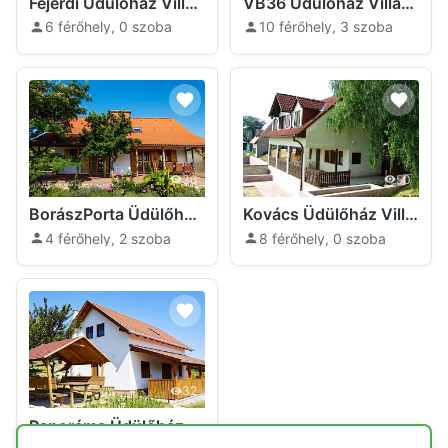
Fejérdi Üdülőház Villány
VB36 Üdülőház Villány
6 férőhely, 0 szoba
10 férőhely, 3 szoba
36
50
BorászPorta Üdülőház Villány
Kovács Üdülőház Villány
4 férőhely, 2 szoba
8 férőhely, 0 szoba
32
Panoráma Üdülőház Villány