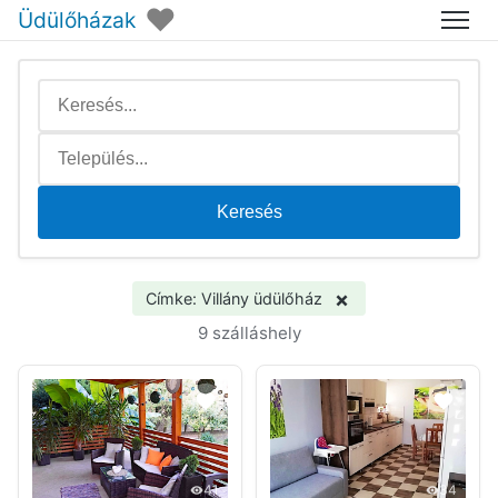
♥
Üdülőházak
Menü
Keresés
×
Címke: Villány üdülőház
9 szálláshely
41
34