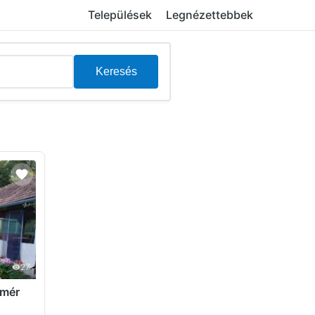
Települések
Legnézettebbek
Keresés
27
emér