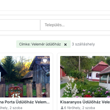
×
3 szálláshely
Címke: Velemér üdülőház
58
Vadalma Porta Üdülőház Velemér
Kisaranyos Üdülőház Vel
őhely, 2 szoba
6 férőhely, 2 szoba