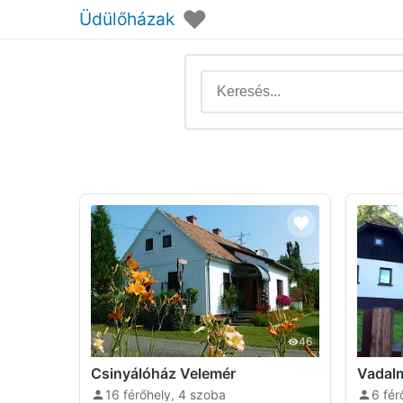
♥
Üdülőházak
46
Csinyálóház Velemér
16 férőhely, 4 szoba
6 fér