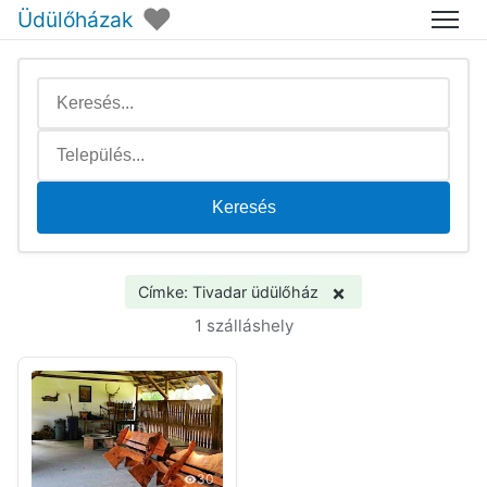
♥
Üdülőházak
Menü
Keresés
×
Címke: Tivadar üdülőház
1 szálláshely
30