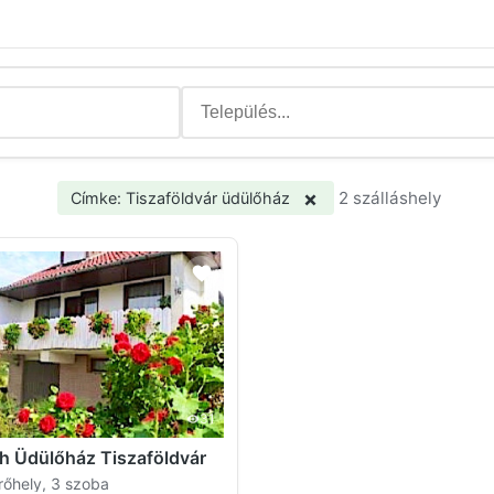
×
2 szálláshely
Címke: Tiszaföldvár üdülőház
31
 Üdülőház Tiszaföldvár
rőhely, 3 szoba