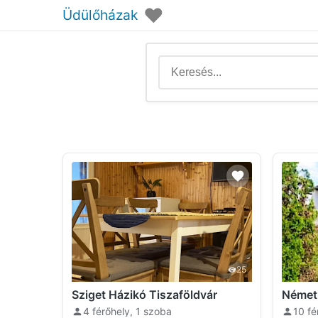
♥
Üdülőházak
25
Sziget Házikó Tiszaföldvár
Németh
4 férőhely, 1 szoba
10 fé