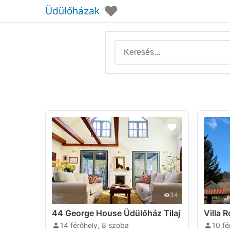
♥
Üdülőházak
34
44 George House Üdülőház Tilaj
Villa 
14 férőhely, 8 szoba
10 fé