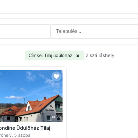
×
2 szálláshely
Címke: Tilaj üdülőház
39
Rondine Üdülőház Tilaj
rőhely, 5 szoba