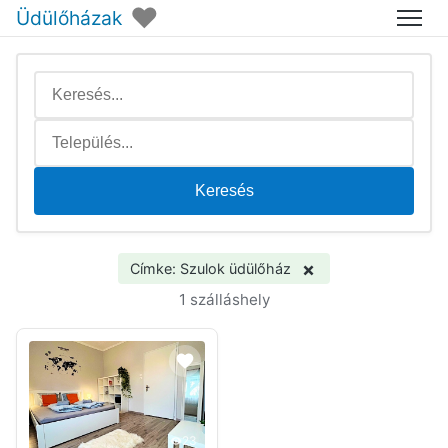
♥
Üdülőházak
Menü
Keresés
×
Címke: Szulok üdülőház
1 szálláshely
23