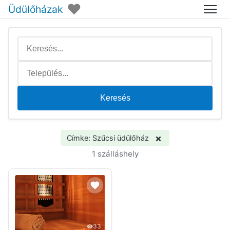
♥
Üdülőházak
Menü
Keresés
×
Címke: Szűcsi üdülőház
1 szálláshely
33