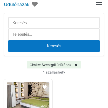
♥
Üdülőházak
Menü
Keresés
×
Címke: Szentgál üdülőház
1 szálláshely
37