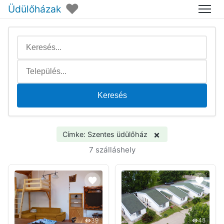
♥
Üdülőházak
Menü
Keresés
×
Címke: Szentes üdülőház
7 szálláshely
39
45