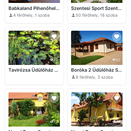
Babkaland Pihenőhely Szentes
Szentesi Sport Szentes
4 férőhely, 1 szoba
50 férőhely, 18 szoba
49
32
Tavirózsa Üdülőház Szentes
Boróka 2 Üdülőház Szentes
8 férőhely, 3 szoba
29
42