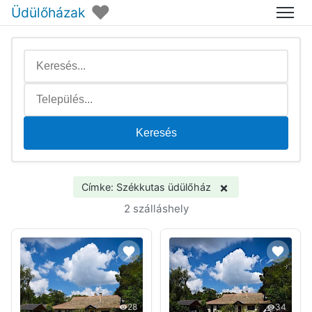
♥
Üdülőházak
Menü
Keresés
×
Címke: Székkutas üdülőház
2 szálláshely
28
34