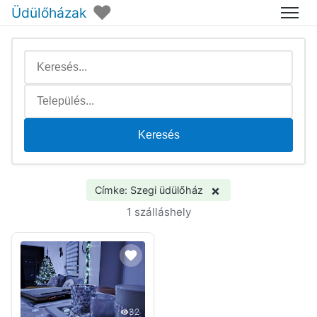
♥
Üdülőházak
Menü
Keresés
×
Címke: Szegi üdülőház
1 szálláshely
32