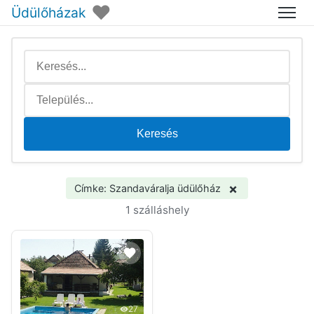
♥
Üdülőházak
Menü
Keresés
×
Címke: Szandaváralja üdülőház
1 szálláshely
27