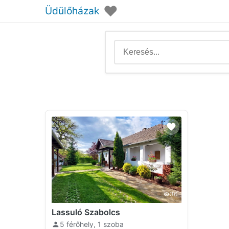
♥
Üdülőházak
36
Lassuló Szabolcs
5 férőhely, 1 szoba