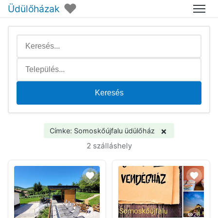
♥
Üdülőházak
Menü
Keresés
×
Címke: Somoskőújfalu üdülőház
2 szálláshely
31
26