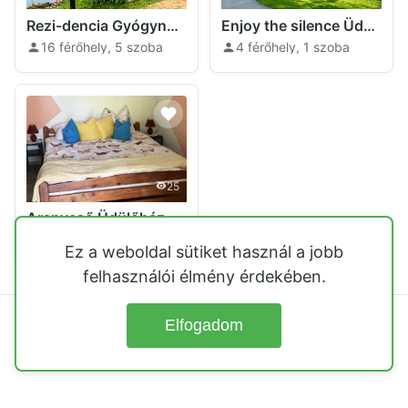
Rezi-dencia Gyógynövényfalu Rezi
Enjoy the silence Üdülőház Rezi
16 férőhely, 5 szoba
4 férőhely, 1 szoba
25
Aranyeső Üdülőház Rezi
4 férőhely, 2 szoba
Ez a weboldal sütiket használ a jobb
felhasználói élmény érdekében.
Elfogadom
© 2026
Üdülőházak