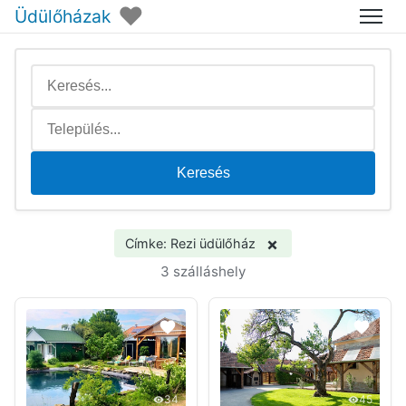
♥
Üdülőházak
Menü
Keresés
×
Címke: Rezi üdülőház
3 szálláshely
34
45