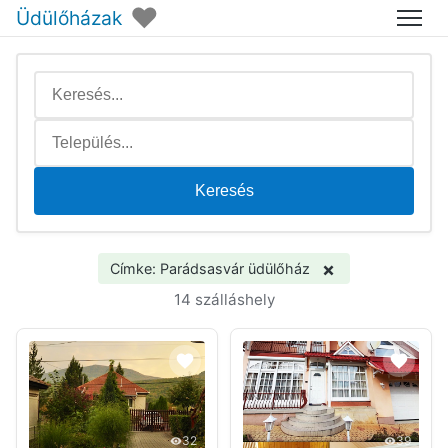
♥
Üdülőházak
Menü
Keresés
×
Címke: Parádsasvár üdülőház
14 szálláshely
32
39