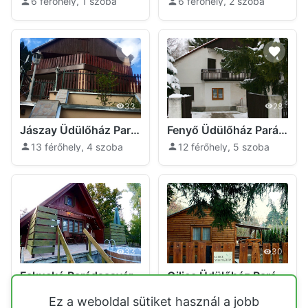
6 férőhely, 1 szoba
6 férőhely, 2 szoba
33
28
Jászay Üdülőház Parádsasvár
Fenyő Üdülőház Parádsasvár
13 férőhely, 4 szoba
12 férőhely, 5 szoba
33
30
Fakuckó Parádsasvár
Gilice Üdülőház Parádsasvár
6 férőhely, 1 szoba
4 férőhely, 1 szoba
Ez a weboldal sütiket használ a jobb