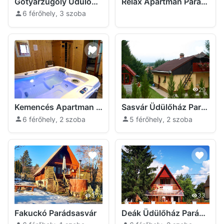
Gotyárzugoly Üdülőház Parádsasvár
Relax Apartman Parádsasvár
6 férőhely, 3 szoba
32
29
Kemencés Apartman Parádsasvár
Sasvár Üdülőház Parádsasvár
6 férőhely, 2 szoba
5 férőhely, 2 szoba
37
33
Fakuckó Parádsasvár
Deák Üdülőház Parádsasvár