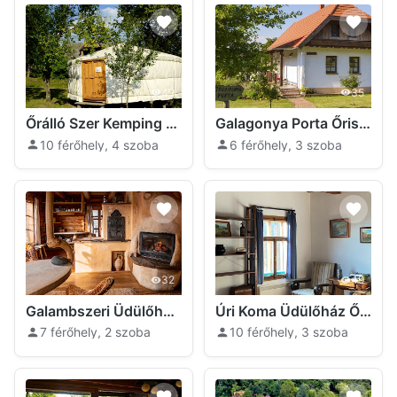
49
35
Őrálló Szer Kemping Őriszentpéter
Galagonya Porta Őriszentpéter
10 férőhely, 4 szoba
6 férőhely, 3 szoba
32
49
Galambszeri Üdülőház Őriszentpéter
Úri Koma Üdülőház Őriszentpéter
7 férőhely, 2 szoba
10 férőhely, 3 szoba