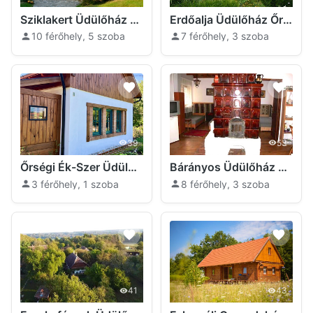
Sziklakert Üdülőház Őriszentpéter
Erdőalja Üdülőház Őriszentpéter
10 férőhely, 5 szoba
7 férőhely, 3 szoba
39
53
Őrségi Ék-Szer Üdülőház Őriszentpéter
Bárányos Üdülőház Őriszentpéter
3 férőhely, 1 szoba
8 férőhely, 3 szoba
41
43