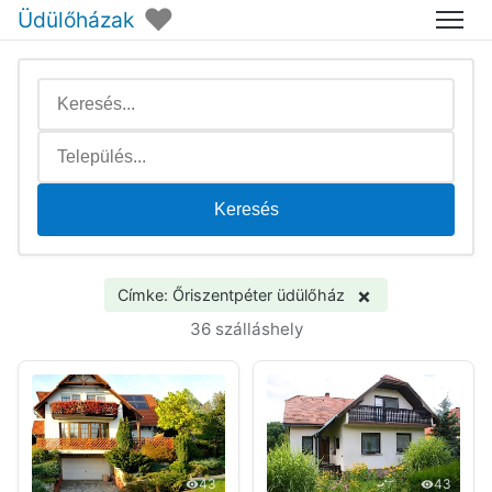
♥
Üdülőházak
Menü
Keresés
×
Címke: Őriszentpéter üdülőház
36 szálláshely
43
43