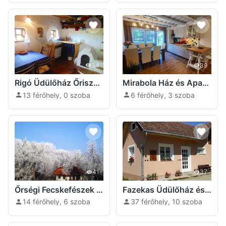
34
39
Rigó Üdülőház Őriszentpéter
Mirabola Ház és Apartman Őriszentpéter
13 férőhely, 0 szoba
6 férőhely, 3 szoba
41
37
Őrségi Fecskefészek Üdülőház Őriszentpéter
Fazekas Üdülőház és Kemping Őriszentpéter
14 férőhely, 6 szoba
37 férőhely, 10 szoba