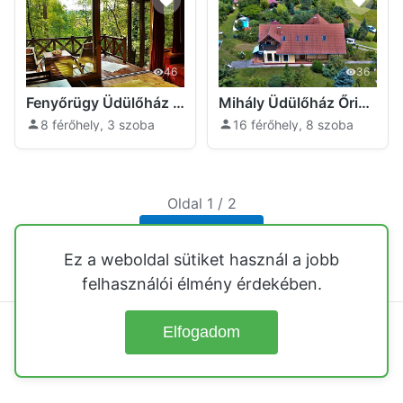
46
36
Fenyőrügy Üdülőház Őriszentpéter
Mihály Üdülőház Őriszentpéter
8 férőhely, 3 szoba
16 férőhely, 8 szoba
Oldal 1 / 2
Következő
Ez a weboldal sütiket használ a jobb
felhasználói élmény érdekében.
Elfogadom
© 2026
Üdülőházak