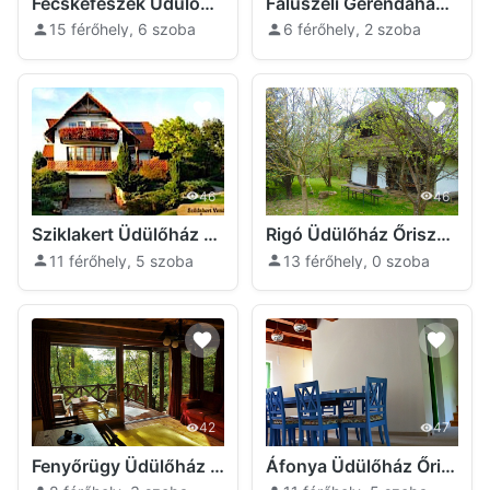
Fecskefészek Üdülőház Őriszentpéter
Faluszéli Gerendaház Őriszentpéter
15 férőhely, 6 szoba
6 férőhely, 2 szoba
46
46
Sziklakert Üdülőház Őriszentpéter
Rigó Üdülőház Őriszentpéter
11 férőhely, 5 szoba
13 férőhely, 0 szoba
42
47
Fenyőrügy Üdülőház Őriszentpéter
Áfonya Üdülőház Őriszentpéter