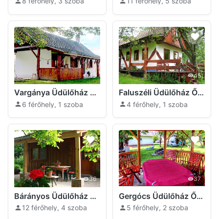
8 férőhely, 3 szoba
11 férőhely, 5 szoba
49
45
Vargánya Üdülőház Őriszentpéter
Faluszéli Üdülőház Őriszentpéter
6 férőhely, 1 szoba
4 férőhely, 1 szoba
36
37
Bárányos Üdülőház Őriszentpéter
Gergócs Üdülőház Őriszentpéter
12 férőhely, 4 szoba
5 férőhely, 2 szoba