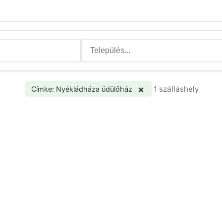
×
1 szálláshely
Címke: Nyékládháza üdülőház