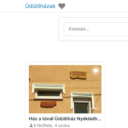
♥
Üdülőházak
34
Ház a tónál Üdülőház Nyékládháza
9 férőhely, 4 szoba