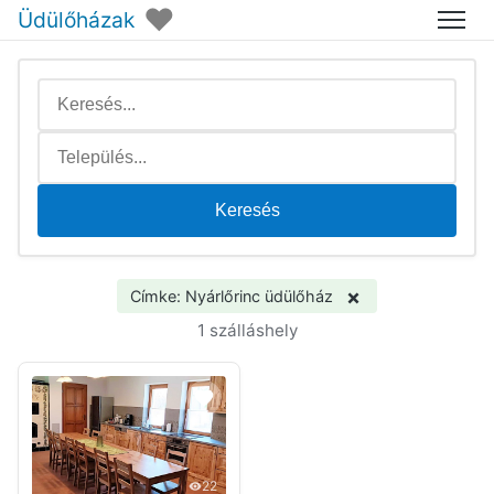
♥
Üdülőházak
Menü
Keresés
×
Címke: Nyárlőrinc üdülőház
1 szálláshely
22