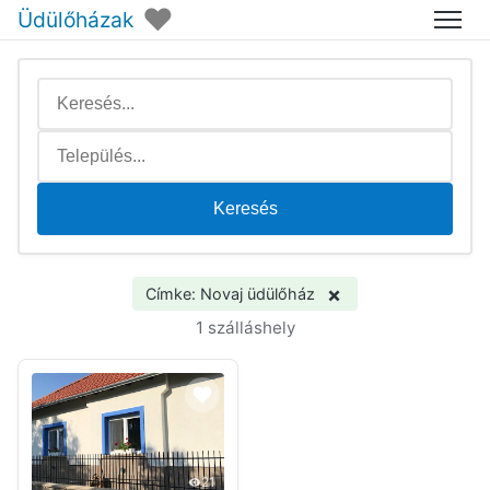
♥
Üdülőházak
Menü
Keresés
×
Címke: Novaj üdülőház
1 szálláshely
21