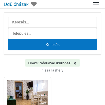
♥
Üdülőházak
Menü
Keresés
×
Címke: Nádudvar üdülőház
1 szálláshely
71