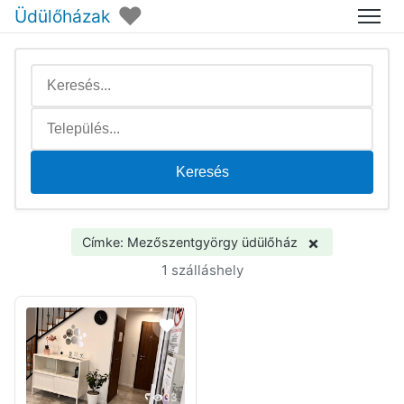
♥
Üdülőházak
Menü
Keresés
×
Címke: Mezőszentgyörgy üdülőház
1 szálláshely
33