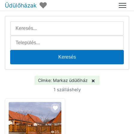
♥
Üdülőházak
Menü
Keresés
×
Címke: Markaz üdülőház
1 szálláshely
35