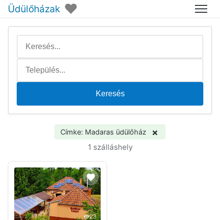
♥
Üdülőházak
Menü
Keresés
×
Címke: Madaras üdülőház
1 szálláshely
23