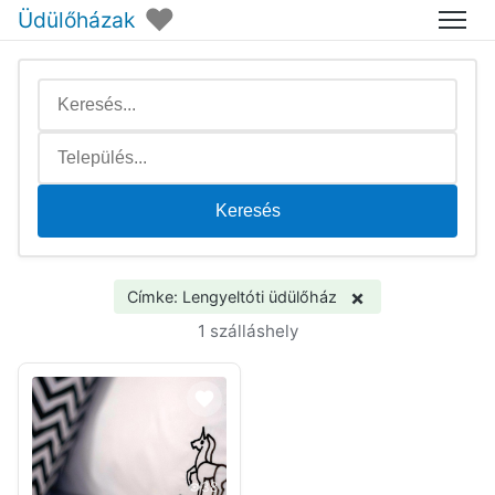
♥
Üdülőházak
Menü
Keresés
×
Címke: Lengyeltóti üdülőház
1 szálláshely
38