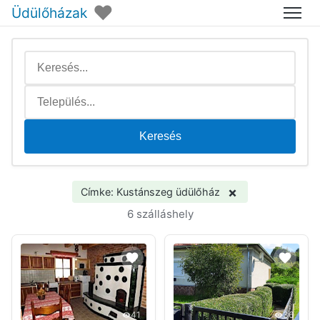
♥
Üdülőházak
Menü
Keresés
×
Címke: Kustánszeg üdülőház
6 szálláshely
41
36