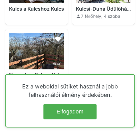
Kulcs a Kulcshoz Kulcs
Kulcsi-Duna Üdülőház Kulcs
7 férőhely, 4 szoba
40
Nyugalom Kulcsa Kulcs
4 férőhely, 2 szoba
Ez a weboldal sütiket használ a jobb
felhasználói élmény érdekében.
Elfogadom
© 2026
Üdülőházak