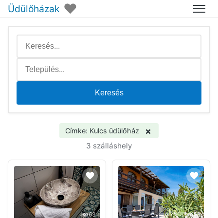
♥
Üdülőházak
Menü
Keresés
×
Címke: Kulcs üdülőház
3 szálláshely
63
52