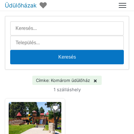
♥
Üdülőházak
Menü
Keresés
×
Címke: Komárom üdülőház
1 szálláshely
43