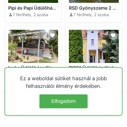
Pipi és Papi Üdülőház Kiskunlacháza
RSD Gyönyszeme 2 Kiskunlacháza
7 férőhely, 2 szoba
7 férőhely, 2 szoba
35
51
Icuka Üdülőháza Kiskunlacháza
RIO51 Üdülőház Kiskunlacháza
12 férőhely, 6 szoba
Ez a weboldal sütiket használ a jobb
felhasználói élmény érdekében.
Elfogadom
© 2026
Üdülőházak