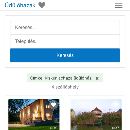
♥
Üdülőházak
Menü
Keresés
×
Címke: Kiskunlacháza üdülőház
4 szálláshely
39
37