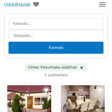
♥
Üdülőházak
Menü
Keresés
×
Címke: Kiskunhalas üdülőház
2 szálláshely
30
34