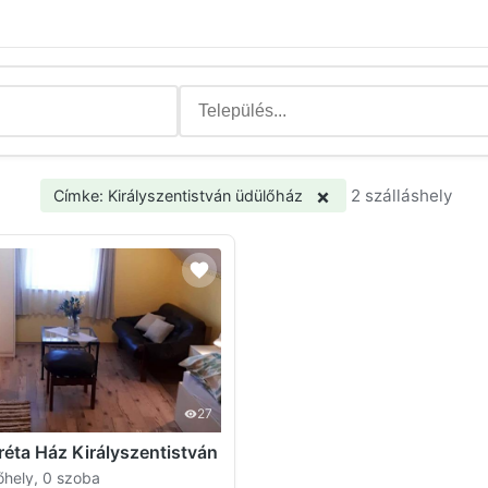
×
2 szálláshely
Címke: Királyszentistván üdülőház
27
éta Ház Királyszentistván
őhely, 0 szoba