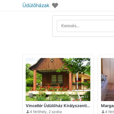
♥
Üdülőházak
33
Vincellér Üdülőház Királyszentistván
Margar
4 férőhely, 2 szoba
4 fér