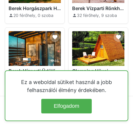
Berek Horgászpark Hövej
Berek Vízparti Rönkház Szaunával Hövej
20 férőhely, 0 szoba
32 férőhely, 9 szoba
46
45
Berek Vízparti Üdülőházak Hövej
Glamping Hövej
8 férőhely, 2 szoba
2 férőhely, 1 szoba
Ez a weboldal sütiket használ a jobb
felhasználói élmény érdekében.
Elfogadom
© 2026
Üdülőházak