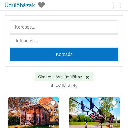
♥
Üdülőházak
Menü
Keresés
×
Címke: Hövej üdülőház
4 szálláshely
48
35