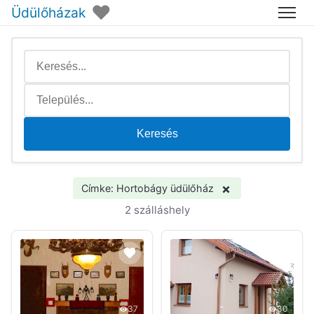
♥
Üdülőházak
Menü
Keresés
×
Címke: Hortobágy üdülőház
2 szálláshely
37
30