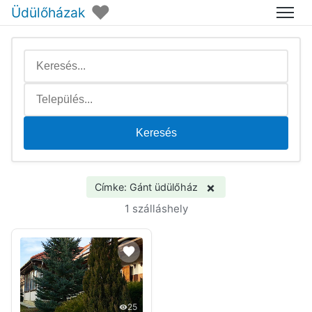
♥
Üdülőházak
Menü
Keresés
×
Címke: Gánt üdülőház
1 szálláshely
25