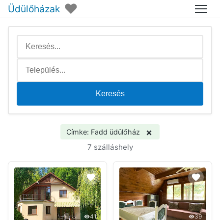
♥
Üdülőházak
Menü
Keresés
×
Címke: Fadd üdülőház
7 szálláshely
41
39