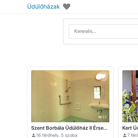
♥
Üdülőházak
33
Szent Borbála Üdülőház II Érsekvadkert
Kert Ü
16 férőhely, 5 szoba
7 fér