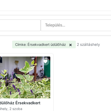
×
2 szálláshely
Címke: Érsekvadkert üdülőház
32
dülőház Érsekvadkert
őhely, 2 szoba