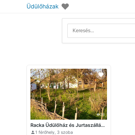
♥
Üdülőházak
38
Racka Üdülőház és Jurtaszállás Erdősmecske
1 férőhely, 3 szoba