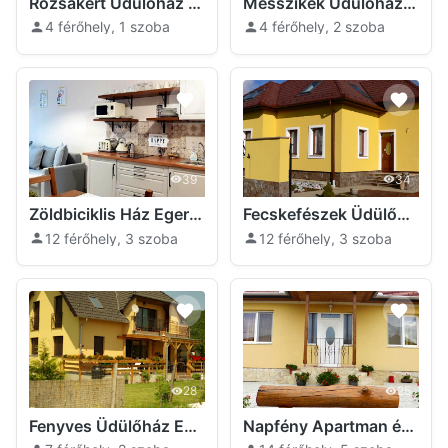
Rózsakert Üdülőház Egerszalók
Messzikék Üdülőház Egerszalók
4 férőhely, 1 szoba
4 férőhely, 2 szoba
39
34
Zöldbiciklis Ház Egerszalók
Fecskefészek Üdülőház Egerszalók
12 férőhely, 3 szoba
12 férőhely, 3 szoba
28
25
Fenyves Üdülőház Egerszalók
Napfény Apartman és Üdülőház Egerszalók