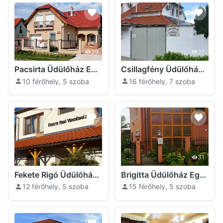
29
27
Pacsirta Üdülőház Egerszalók
Csillagfény Üdülőház Egerszalók
10 férőhely, 5 szoba
16 férőhely, 7 szoba
27
31
Fekete Rigó Üdülőház Egerszalók
Brigitta Üdülőház Egerszalók
12 férőhely, 5 szoba
15 férőhely, 5 szoba