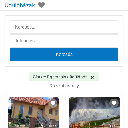
♥
Üdülőházak
Menü
Keresés
×
Címke: Egerszalók üdülőház
35 szálláshely
37
33