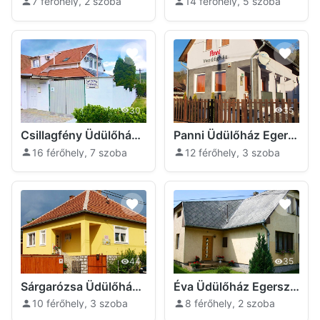
7 férőhely, 2 szoba
14 férőhely, 5 szoba
30
35
Csillagfény Üdülőház Egerszalók
Panni Üdülőház Egerszalók
16 férőhely, 7 szoba
12 férőhely, 3 szoba
44
35
Sárgarózsa Üdülőház Egerszalók
Éva Üdülőház Egerszalók
10 férőhely, 3 szoba
8 férőhely, 2 szoba