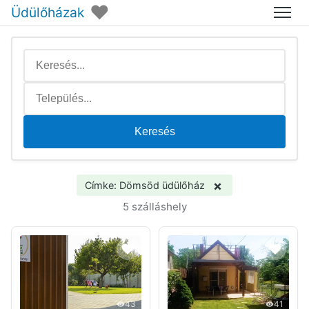
♥
Üdülőházak
Menü
Keresés
×
Címke: Dömsöd üdülőház
5 szálláshely
43
41