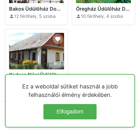
Bakos Üdülőház Domoszló
Öregház Üdülőház Domoszló
12 férőhely, 5 szoba
10 férőhely, 4 szoba
25
Kedves Néni Üdülőháza Domoszló
10 férőhely, 3 szoba
Ez a weboldal sütiket használ a jobb
felhasználói élmény érdekében.
Elfogadom
© 2026
Üdülőházak