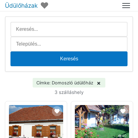
♥
Üdülőházak
Menü
Keresés
×
Címke: Domoszló üdülőház
3 szálláshely
43
40