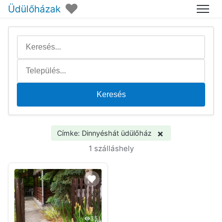
♥
Üdülőházak
Menü
Keresés
×
Címke: Dinnyéshát üdülőház
1 szálláshely
35