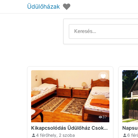
♥
Üdülőházak
37
Kikapcsolódás Üdülőház Csokonyavisonta
4 férőhely, 2 szoba
6 fér