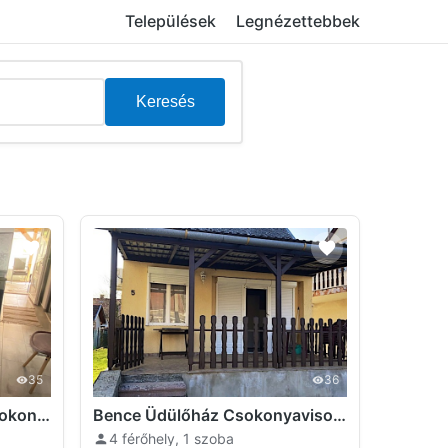
Települések
Legnézettebbek
Keresés
35
36
Gyöngyvirág Üdülőház Csokonyavisonta
Bence Üdülőház Csokonyavisonta
4 férőhely, 1 szoba