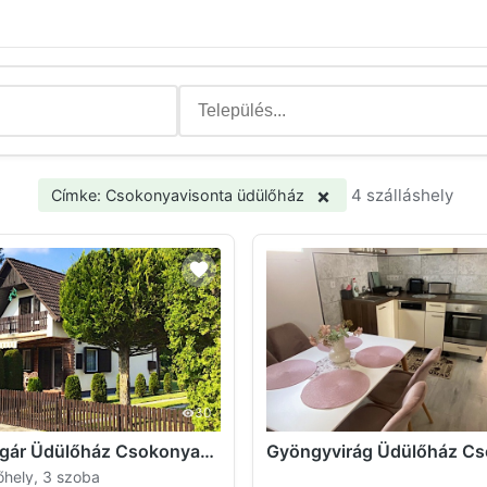
×
4 szálláshely
Címke: Csokonyavisonta üdülőház
30
Napsugár Üdülőház Csokonyavisonta
őhely, 3 szoba