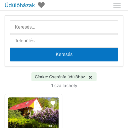
♥
Üdülőházak
Menü
Keresés
×
Címke: Cserénfa üdülőház
1 szálláshely
29