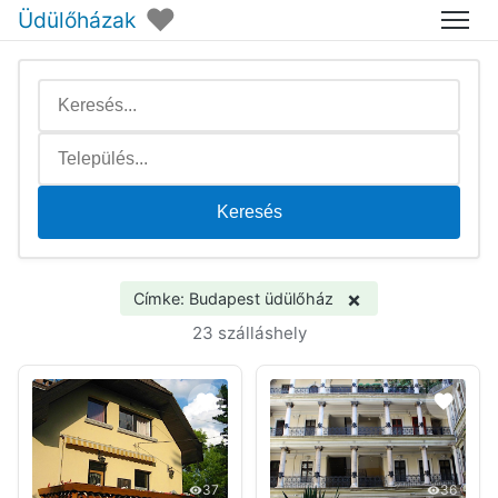
♥
Üdülőházak
Menü
Keresés
×
Címke: Budapest üdülőház
23 szálláshely
37
36