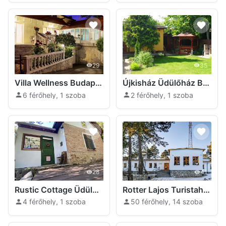
29
35
Villa Wellness Budapest
Újkisház Üdülőház Budapest
6 férőhely, 1 szoba
2 férőhely, 1 szoba
28
41
Rustic Cottage Üdülőház Budapest
Rotter Lajos Turistaház Budapest
4 férőhely, 1 szoba
50 férőhely, 14 szoba