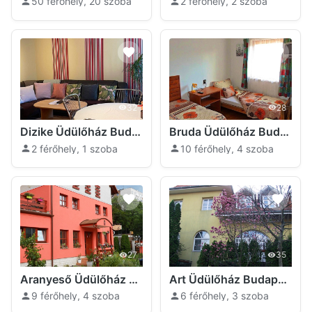
50 férőhely, 20 szoba
2 férőhely, 2 szoba
32
28
Dizike Üdülőház Budapest
Bruda Üdülőház Budapest
2 férőhely, 1 szoba
10 férőhely, 4 szoba
27
35
Aranyeső Üdülőház Budapest
Art Üdülőház Budapest
9 férőhely, 4 szoba
6 férőhely, 3 szoba