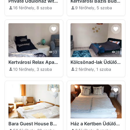
Private Üdülőház with Pool Budapest
Kertvárosi Bázis Budapest
16 férőhely, 8 szoba
9 férőhely, 5 szoba
33
28
Kertvárosi Relax Apartmanház Budapest
Kölcsönad-lak Üdülőház Budapest
10 férőhely, 3 szoba
2 férőhely, 1 szoba
30
29
Bara Guest House Budapest
Ház a Kertben Üdülőház Budapest