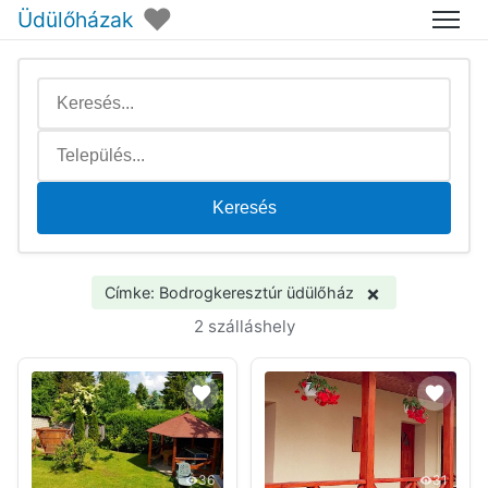
♥
Üdülőházak
Menü
Keresés
×
Címke: Bodrogkeresztúr üdülőház
2 szálláshely
36
31