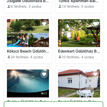
Zsigáék Üdülőháza Balatonszabadi
Türkiz Apartman Balatonszabadi
6 férőhely, 3 szoba
13 férőhely, 5 szoba
37
41
Kökszi Beach Üdülőházházak Balatonszabadi
Édenkert Üdülőház Balatonszabadi
24 férőhely, 4 szoba
10 férőhely, 4 szoba
31
35
Golden Üdülőház Balatonszabadi
Szalai Üdülőház Balatonszabadi