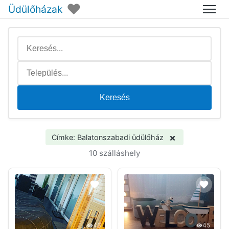
♥
Üdülőházak
Menü
Keresés
×
Címke: Balatonszabadi üdülőház
10 szálláshely
46
45