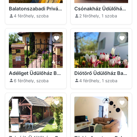
Balatonszabadi Privát Balatonszabadi
Csónakház Üdülőház Balatonszabadi
4 férőhely, szoba
2 férőhely, 1 szoba
34
33
Adéliget Üdülőház Balatonszabadi
Diótörő Üdülőház Balatonszabadi
6 férőhely, szoba
4 férőhely, 1 szoba
73
36