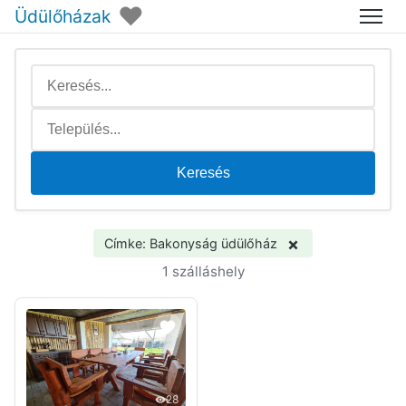
♥
Üdülőházak
Menü
Keresés
×
Címke: Bakonyság üdülőház
1 szálláshely
28