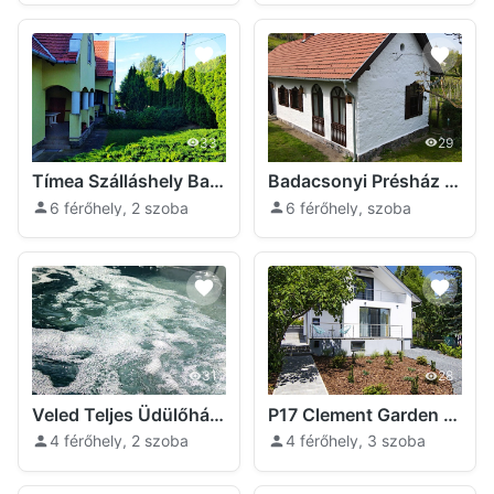
33
29
Tímea Szálláshely Badacsonytomaj
Badacsonyi Présház Badacsonytomaj
6 férőhely, 2 szoba
6 férőhely, szoba
31
28
Veled Teljes Üdülőház Badacsonytomaj
P17 Clement Garden Badacsonytomaj
4 férőhely, 2 szoba
4 férőhely, 3 szoba