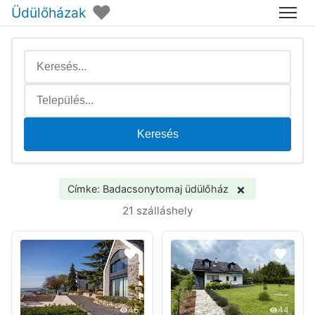
♥
Üdülőházak
Menü
Keresés
×
Címke: Badacsonytomaj üdülőház
21 szálláshely
46
44