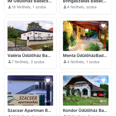
IM Üdülőház Badacsonytomaj
Bringaszállás Badacsonytomaj
16 férőhely, 1 szoba
4 férőhely, szoba
47
37
Valéria Üdülőház Badacsonytomaj
Menta ÜdülőházBadacsony Badacsonytomaj
7 férőhely, 3 szoba
4 férőhely, 1 szoba
31
29
Szacser Apartman Badacsony Badacsonytomaj
Kondor Üdülőház Badacsonytomaj