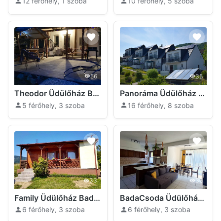
12 férőhely, 1 szoba
10 férőhely, 5 szoba
56
35
Theodor Üdülőház Badacsonytomaj
Panoráma Üdülőház Badacsonytomaj
5 férőhely, 3 szoba
16 férőhely, 8 szoba
33
36
Family Üdülőház Badacsonytomaj
BadaCsoda Üdülőház Badacsonytomaj
6 férőhely, 3 szoba
6 férőhely, 3 szoba