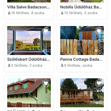
Villa Salve Badacsonytomaj
Nobilis Üdülőház Badacsonytomaj
16 férőhely, 8 szoba
10 férőhely, 5 szoba
51
34
Szőlőskert Üdülőház Badacsony Badacsonytomaj
Panna Cottage Badacsonytomaj
5 férőhely, 2 szoba
6 férőhely, szoba
28
28