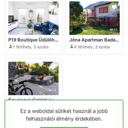
35
35
P19 Boutique Üdülőház Badacsony Badacsonytomaj
Jóna Apartman Badacsonytomaj
1 férőhely, 3 szoba
4 férőhely, 2 szoba
34
Éderbirtok Üdülőház Badacsonytomaj
7 férőhely, 2 szoba
Ez a weboldal sütiket használ a jobb
felhasználói élmény érdekében.