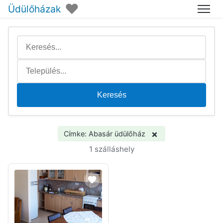
♥
Üdülőházak
Menü
Keresés
×
Címke: Abasár üdülőház
1 szálláshely
33