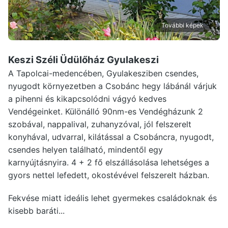
További képek
Keszi Széli Üdülőház Gyulakeszi
A Tapolcai-medencében, Gyulakesziben csendes,
nyugodt környezetben a Csobánc hegy lábánál várjuk
a pihenni és kikapcsolódni vágyó kedves
Vendégeinket. Különálló 90nm-es Vendégházunk 2
szobával, nappalival, zuhanyzóval, jól felszerelt
konyhával, udvarral, kilátással a Csobáncra, nyugodt,
csendes helyen található, mindentől egy
karnyújtásnyira. 4 + 2 fő elszállásolása lehetséges a
gyors nettel lefedett, okostévével felszerelt házban.
Fekvése miatt ideális lehet gyermekes családoknak és
kisebb baráti...