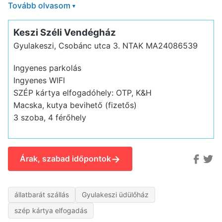
Tovább olvasom
▾
Keszi Széli Vendégház
Gyulakeszi, Csobánc utca 3.
NTAK MA24086539
Ingyenes parkolás
Ingyenes WIFI
SZÉP kártya elfogadóhely: OTP, K&H
Macska, kutya bevihető (fizetős)
3 szoba, 4 férőhely
→
Árak, szabad időpontok
állatbarát szállás
Gyulakeszi üdülőház
szép kártya elfogadás