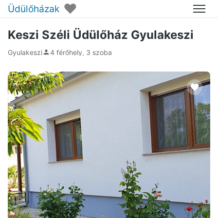
♥
Üdülőházak
Menü
Keszi Széli Üdülőház Gyulakeszi
Gyulakeszi
4 férőhely, 3 szoba