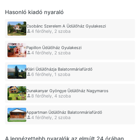
Hasonló kiadó nyaraló
Csobánc Szerelem A Üdülőház Gyulakeszi
4 férőhely, 2 szoba
Papillon Üdülőház Gyulakeszi
4 férőhely, 2 szoba
Klári Üdülőházja Balatonmáriafürdő
6 férőhely, 1 szoba
Dunakanyar Gyöngye Üdülőház Nagymaros
8 férőhely, 4 szoba
Appartman Üdülőház Balatonmáriafürdő
4 férőhely, 2 szoba
A legnézettebb nyaralók az elmúlt 24 órában